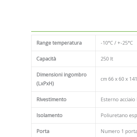
Range temperatura
-10°C / +-25°C
Capacità
250 lt
Dimensioni ingombro
cm 66 x 60 x 14
(LxPxH)
Rivestimento
Esterno acciaio
Isolamento
Poliuretano es
Porta
Numero 1 porta 