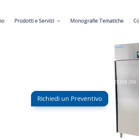
mo
Prodotti e Servizi
Monografie Tematiche
Co
Home
-
Congelatori Serie C-FREEZER
-
Frigorifero C-FREEZER 250
Frigorifero
C-FREEZER 250
Richiedi un Preventivo