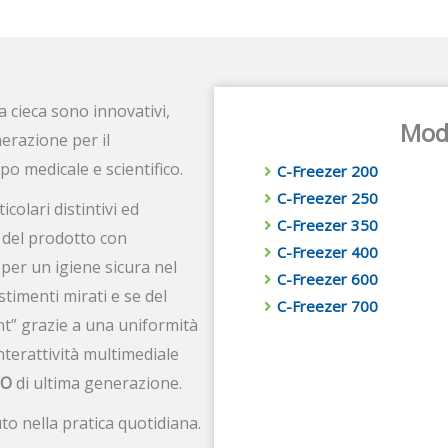
 cieca sono innovativi,
Mode
nerazione per il
o medicale e scientifico.
C-Freezer 200
C-Freezer 250
colari distintivi ed
C-Freezer 350
o del prodotto con
C-Freezer 400
per un igiene sicura nel
C-Freezer 600
stimenti mirati e se del
C-Freezer 700
nt” grazie a una uniformità
interattività multimediale
VO
di ultima generazione.
to nella pratica quotidiana.