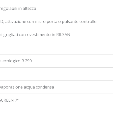
regolabili in altezza
, attivazione con micro porta o pulsante controller
i grigliati con rivestimento in RILSAN
e ecologico R 290
evaporazione acqua condensa
SCREEN 7″