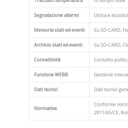
Tracciato temperatura
In tempo reale
Segnalazione allarmi
Ottica e acustic
Memoria stati ed eventi
Su SD-CARD, F
Archivio stati ed eventi
Su SD-CARD, C
Connettività
Contatto pulito
Funzione WEBB
Gestione intera
Dati tecnici
Dati tecnici gen
Conforme norma
Normative
2011/65/CE, Ro