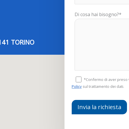
Di cosa hai bisogno?*
0141 TORINO
*Confermo di aver preso v
Policy
sul trattamento dei dati.