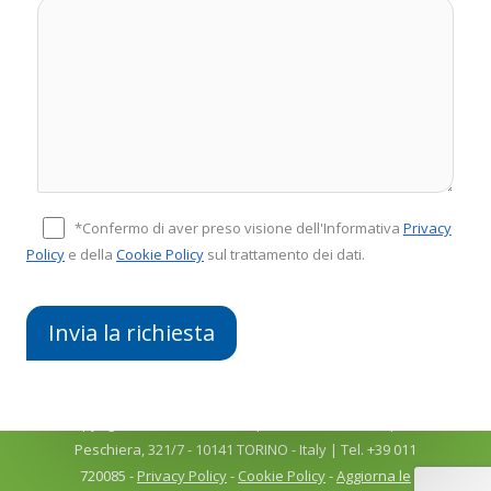
*Confermo di aver preso visione dell'Informativa
Privacy
Policy
e della
Cookie Policy
sul trattamento dei dati.
Copyright © 2026
COMFIT srl
| P.Iva 04918910011 | C.so
Peschiera, 321/7 - 10141 TORINO - Italy | Tel. +39 011
720085 -
Privacy Policy
-
Cookie Policy
-
Aggiorna le