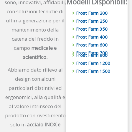
Modelli Disponibili:
sono, innovativi, affidabili,
con soluzioni tecniche di
Frost Farm 200
ultima generazione per il
Frost Farm 250
Frost Farm 350
mantenimento della
Frost Farm 400
catena del freddo in
Frost Farm 600
campo
medicale e
Frost Farm 700
Frost Farm 900
scientifico.
Frost Farm 1200
Abbiamo dato rilievo al
Frost Farm 1500
design con alcuni
particolari distintivi ed
ergonomici, alla qualità e
al valore intrinseco del
prodotto con rivestimento
solo in
acciaio INOX e