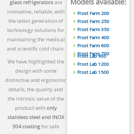
Models available:
glass refrigerators
are
innovative, reliable, with
Frost Farm 200
the latest generation of
Frost Farm 250
Frost Farm 350
technology solutions for
Frost Farm 400
maintaining the medical
Frost Farm 600
and scientific cold chain.
Frost Farm 700
Frost Lab 900
We have highlighted the
Frost Lab 1200
design with some
Frost Lab 1500
distinctive and ergonomic
details, the quality and
the intrinsic value of the
product with
only
stainless steel and INOX
304 coating
for safe