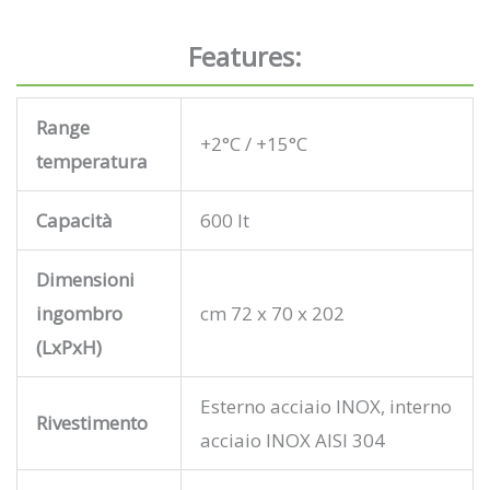
Features
:
Range
+2°C / +15°C
temperatura
Capacità
600 lt
Dimensioni
ingombro
cm 72 x 70 x 202
(LxPxH)
Esterno acciaio INOX, interno
Rivestimento
acciaio INOX AISI 304